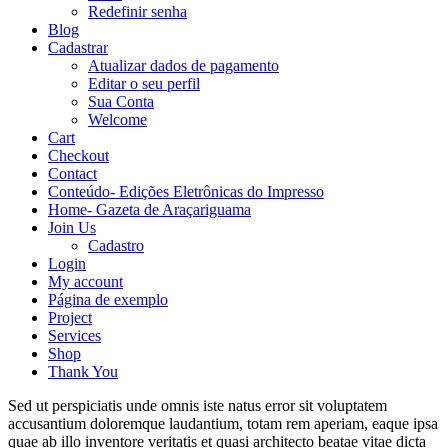
Redefinir senha
Blog
Cadastrar
Atualizar dados de pagamento
Editar o seu perfil
Sua Conta
Welcome
Cart
Checkout
Contact
Conteúdo- Edições Eletrônicas do Impresso
Home- Gazeta de Araçariguama
Join Us
Cadastro
Login
My account
Página de exemplo
Project
Services
Shop
Thank You
Sed ut perspiciatis unde omnis iste natus error sit voluptatem
accusantium doloremque laudantium, totam rem aperiam, eaque ipsa
quae ab illo inventore veritatis et quasi architecto beatae vitae dicta